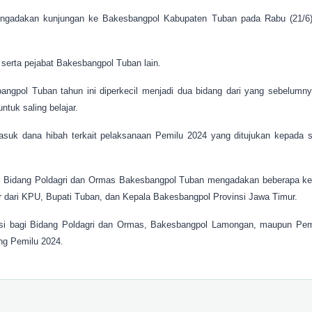
adakan kunjungan ke Bakesbangpol Kabupaten Tuban pada Rabu (21/6). 
serta pejabat Bakesbangpol Tuban lain.
ngpol Tuban tahun ini diperkecil menjadi dua bidang dari yang sebelumn
uk saling belajar.
asuk dana hibah terkait pelaksanaan Pemilu 2024 yang ditujukan kepada s
 Bidang Poldagri dan Ormas Bakesbangpol Tuban mengadakan beberapa keg
r dari KPU, Bupati Tuban, dan Kepala Bakesbangpol Provinsi Jawa Timur.
ensi bagi Bidang Poldagri dan Ormas, Bakesbangpol Lamongan, maupun Pe
ang Pemilu 2024.