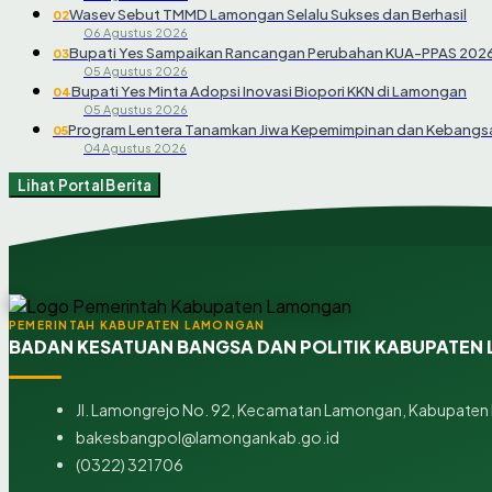
Wasev Sebut TMMD Lamongan Selalu Sukses dan Berhasil
02
06 Agustus 2026
Bupati Yes Sampaikan Rancangan Perubahan KUA-PPAS 202
03
05 Agustus 2026
Bupati Yes Minta Adopsi Inovasi Biopori KKN di Lamongan
04
05 Agustus 2026
Program Lentera Tanamkan Jiwa Kepemimpinan dan Kebangsa
05
04 Agustus 2026
Lihat Portal Berita
PEMERINTAH KABUPATEN LAMONGAN
BADAN KESATUAN BANGSA DAN POLITIK KABUPATE
Jl. Lamongrejo No. 92, Kecamatan Lamongan, Kabupaten 
bakesbangpol@lamongankab.go.id
(0322) 321706