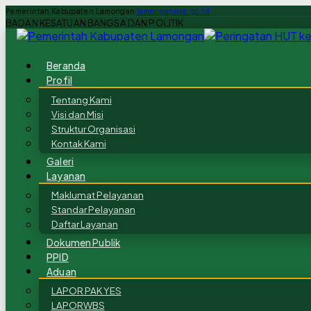
Pemerintah Kabupaten Lamongan
lamongankab.go.id
BADAN KESATUAN BANGSA DAN POLITIK
Beranda
Profil
Tentang Kami
Visi dan Misi
Struktur Organisasi
Kontak Kami
Galeri
Layanan
Maklumat Pelayanan
Standar Pelayanan
Daftar Layanan
Dokumen Publik
PPID
Aduan
LAPOR PAK YES
LAPORWBS