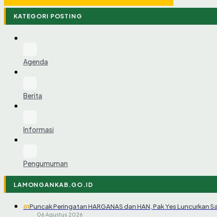
KATEGORI POSTING
Agenda
Berita
Informasi
Pengumuman
LAMONGANKAB.GO.ID
Puncak Peringatan HARGANAS dan HAN, Pak Yes Luncurkan S
01
06 Agustus 2026