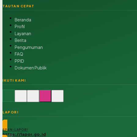
TAUTAN CEPAT
Beranda
Profil
Layanan
Berita
Pengumuman
FAQ
PPID
Dokumen Publik
IKUTI KAMI
LAPOR!
SP4N-LAPOR!
https://lapor.go.id