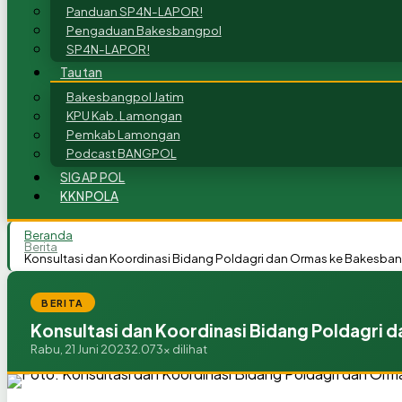
Panduan SP4N-LAPOR!
Pengaduan Bakesbangpol
SP4N-LAPOR!
Tautan
Bakesbangpol Jatim
KPU Kab. Lamongan
Pemkab Lamongan
Podcast BANGPOL
SIGAP POL
KKNPOLA
Beranda
Berita
Konsultasi dan Koordinasi Bidang Poldagri dan Ormas ke Bakesb
BERITA
Konsultasi dan Koordinasi Bidang Poldagri
Rabu, 21 Juni 2023
2.073x dilihat